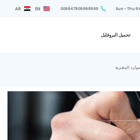
AR
EN
009647809968999
Sun - Thu 9
تحميل البروفايل
وارد البشرية