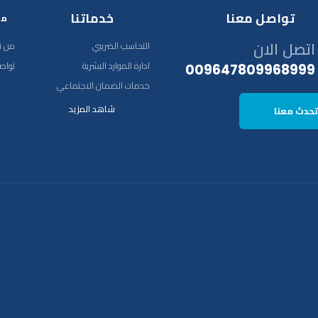
تواصل معنا
خدماتنا
مع
اتصل الان
التحاسب الضريبي
من ن
ادارة الموارد البشرية
تواص
009647809968999
خدمات الضمان الاجتماعي
شاهد المزيد
تحدث معنا